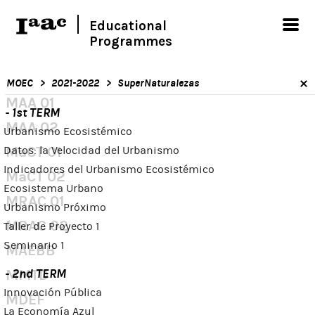
Educational
Programmes
MOEC
2021-2022
SuperNaturalezas
MAA 01
- 1st TERM
MAA 02
Urbanismo Ecosistémico
MaCT 01
Datos: la Velocidad del Urbanismo
Indicadores del Urbanismo Ecosistémico
MaCT 02
Ecosistema Urbano
MRAC 01
Urbanismo Próximo
MRAC 02
Taller de Proyecto 1
Seminario 1
MAEBB
- 2nd TERM
MMTD
Innovación Pública
MDEF
La Economía Azul