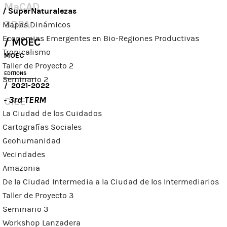
MaCAD
SuperNaturalezas
3DPA
Mapas Dinámicos
Economias Emergentes en Bio-Regiones Productivas
MOEC
Tropicalismo
MOEC
Taller de Proyecto 2
EDITIONS
Seminario 2
2021-2022
- 3rd TERM
CIEE
La Ciudad de los Cuidados
Cartografías Sociales
Geohumanidad
Vecindades
Amazonia
De la Ciudad Intermedia a la Ciudad de los Intermediarios
Taller de Proyecto 3
Seminario 3
Workshop Lanzadera