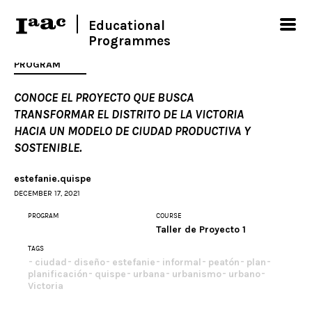
Educational
Programmes
PROGRAM
CONOCE EL PROYECTO QUE BUSCA
TRANSFORMAR EL DISTRITO DE LA VICTORIA
HACIA UN MODELO DE CIUDAD PRODUCTIVA Y
SOSTENIBLE.
estefanie.quispe
DECEMBER 17, 2021
PROGRAM
COURSE
Taller de Proyecto 1
TAGS
ciudad
diseño
estefanie
informal
peatón
plan
planificación
quispe
urbana
urbanismo
urbano
Victoria